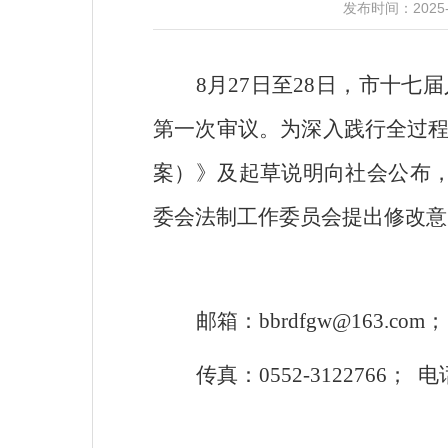
发布时间：2025
8
月
27
日至
28
日，市十七届
第一次审议。为深入践行全过
案）》及起草说明向社会公布
委会法制工作委员会提出修改意
邮箱：
bbrdfgw@163.com
；
传真：
0552-3122766
；
电