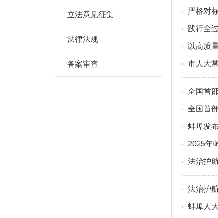
严格对标
立法意见征集
践行全过
法律法规
以高质
市人大常
备案审查
全国首
全国首
蚌埠发布
2025
法治护航
法治护航
蚌埠人