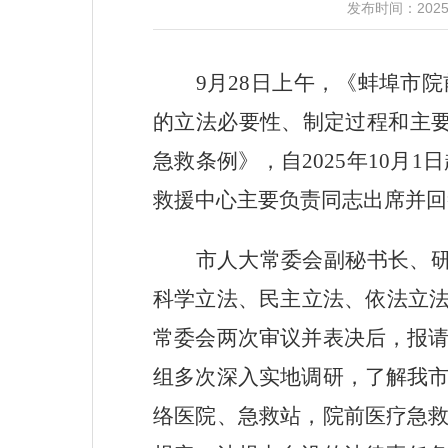
发布时间：202
9
月
28
日上午，《蚌埠市院
的立法必要性、制定过程和主
急救条例》，自
2025
年
10
月
1
日
救援中心主要负责同志出席并回
市人大常委会副秘书长、
科学立法、民主立法、依法立法
常委会两次审议并表决后，报
组多次深入实地调研，了解我
络医院、急救站，院前医疗急