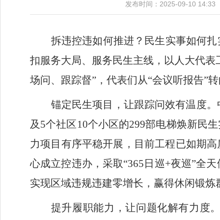
发布时间：2025-09-10 
拆违控违如何推进？民生实事如何扎
扣服务大局、服务民生主线，以人大代表
场问、跟踪督”，代表们从“会议听报告”
锚定民生项目，让跟踪问效有温度。
及
5
个社区
10
个小区的
299
部电梯焕新民生
力项目有序平稳开展，目前工程已如期高
心成立控违办，采取“
365
日巡
+
夜巡”全天
实现区域违规违建零增长，赢得休闲锻炼
提升履职能力，让问题化解有力度